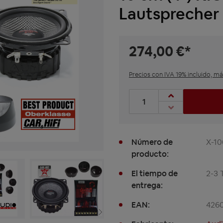
Lautsprecher
274,00 €*
Precios con IVA 19% incluido, m
Cantidad de productos: Int
Número de
X-1
producto:
El tiempo de
2-3 
entrega:
EAN:
426