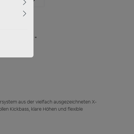
utsprecher Set "
system aus der vielfach ausgezeichneten X-
llen Kickbass, klare Höhen und flexible