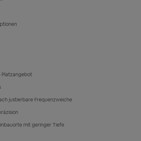
ptionen
 Platzangebot
s
ch justierbare Frequenzweiche
präzision
Einbauorte mit geringer Tiefe