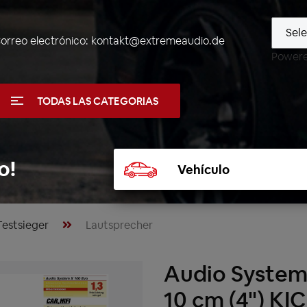
orreo electrónico:
kontakt@extremeaudio.de
Power
TODAS LAS CATEGORIAS
Seleccionar
o!
vehículo
Testsieger
Lautsprecher
Audio System
10 cm (4") K