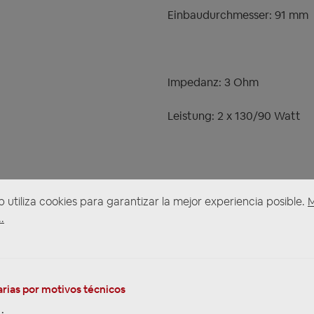
Einbaudurchmesser: 91 mm
Impedanz: 3 Ohm
Leistung: 2 x 130/90 Watt
b utiliza cookies para garantizar la mejor experiencia posible.
.
rias por motivos técnicos
 LA SEGURIDAD DEL PRODUCTO
NOTA SOBRE LA SEGURIDA