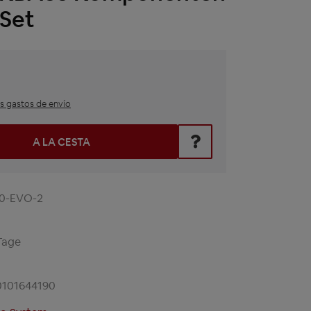
 Set
ás gastos de envío
roduce el valor deseado o utiliza los botones para aumentar o
A LA CESTA
00-EVO-2
Tage
0101644190