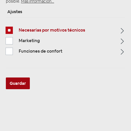
posible.
Más información...
Ajustes
Página de inicio
Alle Kategorien
Verstärker & DSP
Bass Fernbedienung / Fadercontrol / Remotefernbedienung
Necesarias por motivos técnicos
Marketing
Funciones de confort
Guardar
Audison DRC AC digitale