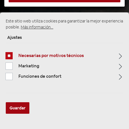
Este sitio web utiliza cookies para garantizar la mejor experiencia
Página de inicio
Alle Kategorien
Verstärker & DSP
posible.
Más información...
4-Kanal Verstärker
Ajustes
Necesarias por motivos técnicos
Marketing
Funciones de confort
Guardar
ESX QS-FOUR-ISO kompakter 4-