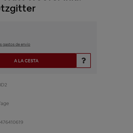
tzgitter
ás gastos de envío
roduce el valor deseado o utiliza los botones para aumentar o
A LA CESTA
8D2
Tage
1476410619