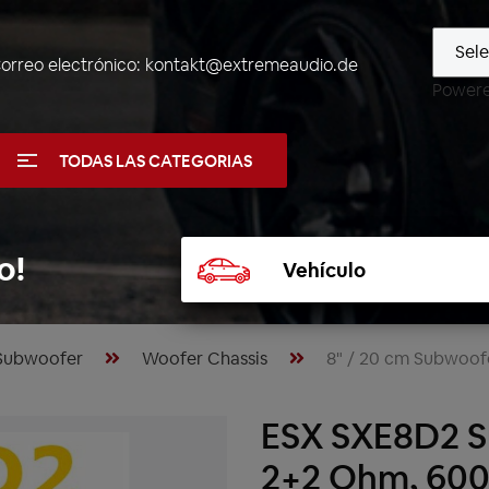
orreo electrónico:
kontakt@extremeaudio.de
Power
TODAS LAS CATEGORIAS
Seleccionar
o!
vehículo
Subwoofer
Woofer Chassis
8" / 20 cm Subwoof
ESX SXE8D2 S
2+2 Ohm, 600