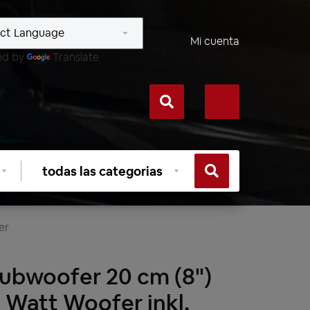
Mi cuenta
ed by
Translate
Seleccionar
categoría
er
ubwoofer 20 cm (8")
 Watt Woofer inkl.