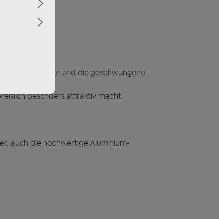
t:
xagon-Wabenmuster und die geschwungene
reislich besonders attraktiv macht.
er, auch die hochwertige Aluminium-