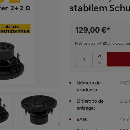
stabilem Schu
129,00 €*
Precios con IVA 19% incluido, m
Cantidad de productos: Int
Número de
SXE
producto:
El tiempo de
2-3 
entrega:
EAN:
425