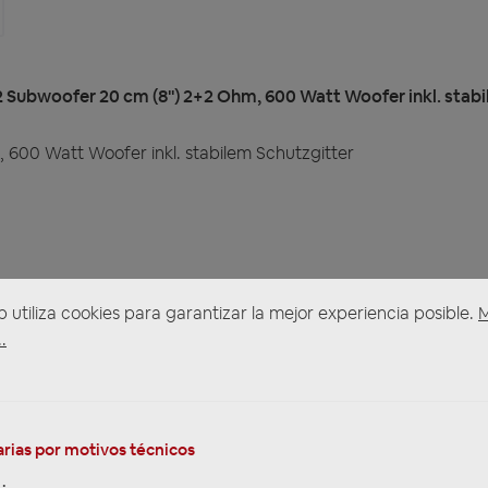
 Subwoofer 20 cm (8") 2+2 Ohm, 600 Watt Woofer inkl. stabi
600 Watt Woofer inkl. stabilem Schutzgitter
e
b utiliza cookies para garantizar la mejor experiencia posible.
.
rias por motivos técnicos