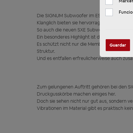
Market
Funcio
Die SIGNUM Subwoofer im ESX Programm sind 
Klanglich bieten sie hervorragende Ergebniss
So auch die neuen SXE Subwoofer, die beson
Ein besonderes Highlight ist das mitgeliefert
Es schützt nicht nur die Membran vor Bes
Guardar
Struktur.
Und es entfallen erfreulicherweise auch zusä
Zum gelungenen Auftritt gehören bei den SI
Druckgusskörbe machen einiges her.
Doch sie sehen nicht nur gut aus, sondern ver
Vibrationen im Material gibt es praktisch kein