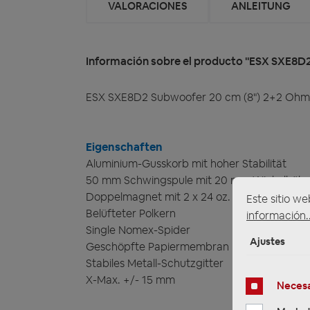
VALORACIONES
ANLEITUNG
Información sobre el producto "ESX SXE8D2
ESX SXE8D2 Subwoofer 20 cm (8") 2+2 Ohm, 
Eigenschaften
Aluminium-Gusskorb mit hoher Stabilität
50 mm Schwingspule mit 20 mm Wickelhöh
Doppelmagnet mit 2 x 24 oz. (1.3 kg)
Este sitio we
Belüfteter Polkern
información..
Single Nomex-Spider
Ajustes
Geschöpfte Papiermembran
Stabiles Metall-Schutzgitter
X-Max. +/- 15 mm
Necesa