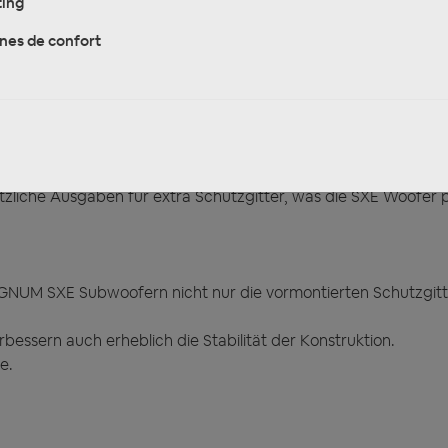
ing
nes de confort
dank ihrer Qualitäten mittlerweile zum Geheimtipp avancier
e, sind sehr hochwertig verarbeitet und gut ausgestattet.
ders in Bassreflexboxen
ihre volle Leistung entfalten.
e, vormontierte und äußerst stabile Schutzgitter.
chädigungen, sondern überzeugt auch optisch durch sein He
tzliche Ausgaben für extra Schutzgitter, was die SXE Woofer p
GNUM SXE Subwoofern nicht nur die vormontierten Schutzgitt
bessern auch erheblich die Stabilität der Konstruktion.
e.