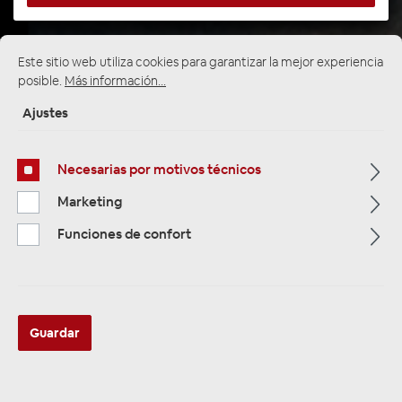
Este sitio web utiliza cookies para garantizar la mejor experiencia
Página de inicio
Alle Kategorien
Lautsprecher
posible.
Más información...
Fahrzeugspezifische Lautsprecher
BMW & Mini
Ajustes
Necesarias por motivos técnicos
Marketing
Funciones de confort
Guardar
Focal IS BMW 100KL INSIDE High-