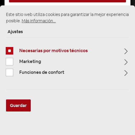
Este sitio web utiliza cookies para garantizar la mejor experiencia
posible.
Más información...
Página de inicio
Alle Kategorien
Zubehör
Dämm Material & Alubutyl
Dämm Sets
Ajustes
Necesarias por motivos técnicos
Marketing
Funciones de confort
Guardar
HIFONICS 160dB ZEUS Alu Butyl