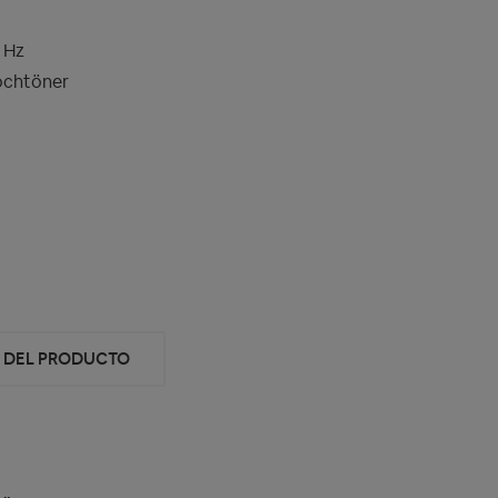
 Hz
chtöner
D DEL PRODUCTO