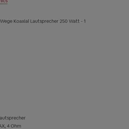
nics
-Wege Koaxial Lautsprecher 250 Watt - 1
Lautsprecher
AX, 4 Ohm