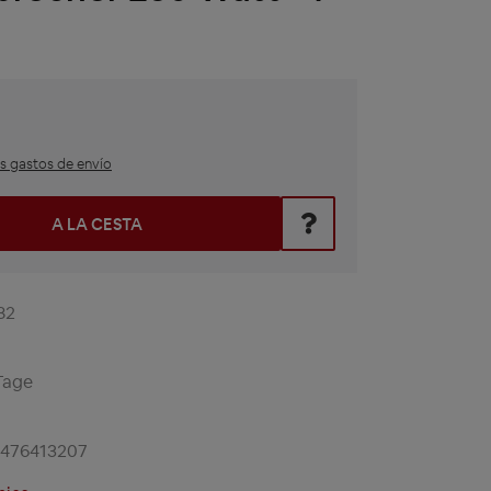
ás gastos de envío
roduce el valor deseado o utiliza los botones para aumentar o
A LA CESTA
82
Tage
1476413207