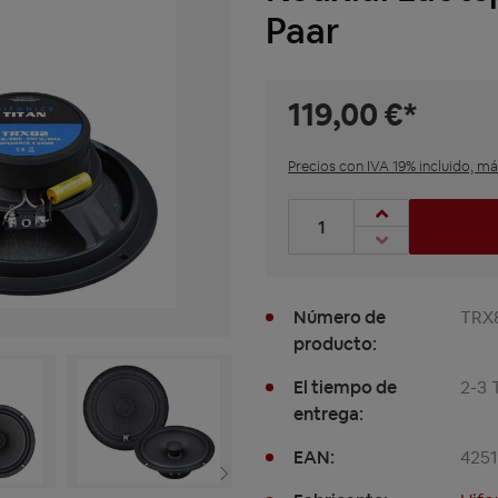
Paar
119,00 €*
Precios con IVA 19% incluido, m
Cantidad de productos: Int
Número de
TRX
producto:
El tiempo de
2-3 
entrega:
EAN:
425