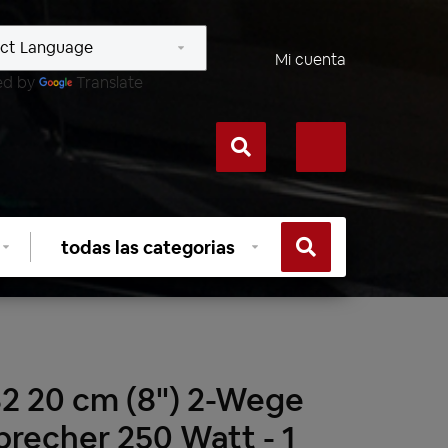
Mi cuenta
ed by
Translate
Seleccionar
categoría
2 20 cm (8") 2-Wege
precher 250 Watt - 1