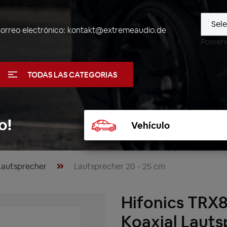
orreo electrónico:
kontakt@extremeaudio.de
Power
TODAS LAS CATEGORIAS
Seleccionar
o!
vehículo
Lautsprecher
Lautsprecher 20 - 25 cm
Hifonics TRX8
Koaxial Lauts