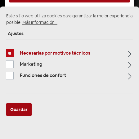
Este sitio web utiliza cookies para garantizar la mejor experiencia
posible.
Más información...
Página de inicio
Alle Kategorien
Verstärker & DSP
6-12 Kanal Verstärker & DSP Prozessor
Ajustes
Necesarias por motivos técnicos
Marketing
Funciones de confort
Guardar
Musway M6PRO Digitaler 6-Kanal