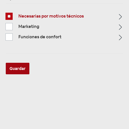
Necesarias por motivos técnicos
Página de inicio
Alle Kategorien
Lautsprecher
Marketing
Fahrzeugspezifische Lautsprecher
Seat
Funciones de confort
Guardar
Seat Exeo alle Modelle 2008 -