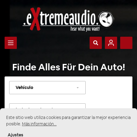
Finde Alles Für Dein Auto!
Seleccionar
vehículo
Seleccionar
categoría
Este sitio web utiliza cookies para garantizar la mejor experiencia
posible.
Más información...
Ajustes