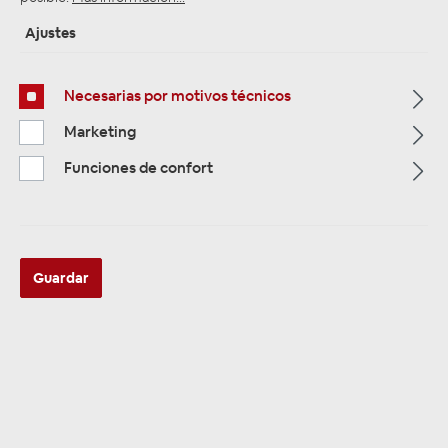
Ajustes
Página de inicio
Alle Kategorien
Alarmanlagen & Wegfahrsperre
Alarmanlagen Zubehör
Necesarias por motivos técnicos
Marketing
Funciones de confort
Guardar
Thitronik 105302 Silikon Armband