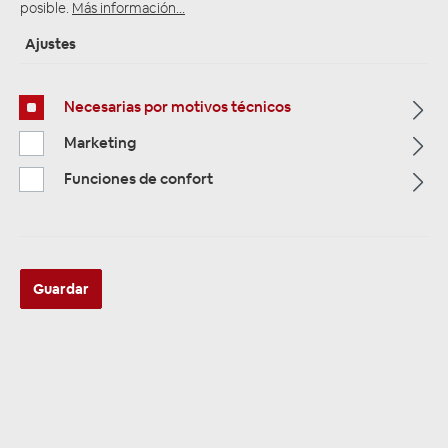
posible.
Más información...
Ajustes
Página de inicio
Alle Kategorien
Zubehör
Car Hifi Installations Material
Sicherungen
Necesarias por motivos técnicos
MINI-ANL-Sicherungen
100A
Marketing
Funciones de confort
Guardar